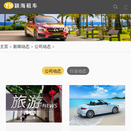


公司动态
主页
>
新闻动态
>
公司动态
>
公司动态
行业动态