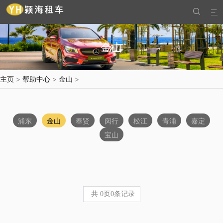


金山
主页
>
帮助中心
>
金山
>
浦东
金山
奉贤
闵行
松江
青浦
嘉定
宝山
共
0
页
0
条记录