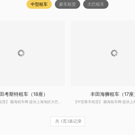
中型租车
豪车租赁
大巴租车
田考斯特租车（18座）
丰田海狮租车（17座
【中型客车租赁】 颖海租车网 提供上海地区大巴租车服务,中型客车租车,上海班车租赁,考斯特,奔驰凌特,全顺,大海狮等机场接送,班车租赁,会议租车,商务租车,大巴车租车,大巴出租等服
共
1
页
3
条记录