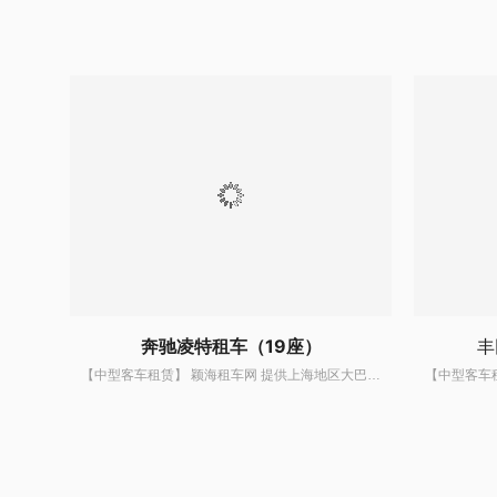
奔驰凌特租车（19座）
丰
【中型客车租赁】 颖海租车网 提供上海地区大巴租车服务,中型客车租车,上海班车租赁,考斯特,奔驰凌特,全顺,大海狮等机场接送,班车租赁,会议租车,商务租车,大巴车租车,大巴出租等服